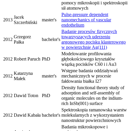
pomocy mikroskopii i spektroskopii
sił atomowych
Pulse-pressure dependent
Jacek
2013
master's
nanomechanics of vascular
Szczerbiński
endothelium
Badanie procesów fizycznych
Grzegorz
towarzyszących uderzeniu
2012
bachelor's
Pałka
argonowego pocisku klasterowego
w powierzchnię Ag(111)
Modelowanie profilowania
2012
Robert Paruch
PhD
głębokościowego kryształów
wiązką pocisków C60 i i Au3
Wstępne badania oddziaływań
Katarzyna
2012
master's
mechanicznych w procesie
Małek
fałdowania białka I27
Density functional theory study of
adsorption and self-assembly of
2012
Dawid Toton
PhD
organic molecules on the indium-
rich InSb(001) surface
Spektroskopia ramanowska warstw
2012
Dawid Kabała
bachelor's
molekularnych z wykorzystaniem
nanostruktur powierzchniowych
Badania mikroskopowe i