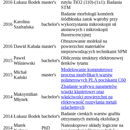
2016
Łukasz Bodek
master's
rutylu TiO2 (110)-(1x1): Badania
STM
Badanie morfologii komórek
śródbłonka zatok wątroby przy
Karolina
2016
bachelor's
wykorzystaniu mikroskopii sił
Szafrańska
atomowych i mikroskopii
fluorescencyjnej
Obrazowanie molekuł na
2016
Dawid Kabała
master's
powierzchni materiałów
nieprzewodzących technikami SPM
Paweł
Obliczenia struktury elektronowej
2015
bachelor's
Wiśniewski
tlenków tytanu
Modelowanie komputerowe
Michał
2015
master's
procesu modyfikacji warstw
Kański
polimerowych PLA pociskami C60
Zbadanie wpływu parametrów
wiązki klasterowej oraz
Maksymilian
2014
bachelor's
właściwości powierzchni na
Młynek
efektywność rozpylania metali
szlachetnych
Badanie cienkich warstw grafitu
2014
Łukasz Bodek
bachelor's
otrzymanych metodą eksfoliacji
Marek
Nanoskopowe układy logiczne na
2014
PhD