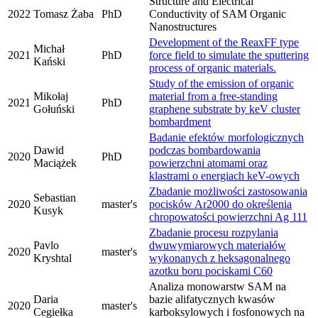
Structure and Electrical
2022
Tomasz Żaba
PhD
Conductivity of SAM Organic
Nanostructures
Development of the ReaxFF type
Michał
2021
PhD
force field to simulate the sputtering
Kański
process of organic materials.
Study of the emission of organic
Mikołaj
material from a free-standing
2021
PhD
Gołuński
graphene substrate by keV cluster
bombardment
Badanie efektów morfologicznych
Dawid
podczas bombardowania
2020
PhD
Maciążek
powierzchni atomami oraz
klastrami o energiach keV-owych
Zbadanie możliwości zastosowania
Sebastian
2020
master's
pocisków Ar2000 do określenia
Kusyk
chropowatości powierzchni Ag 111
Zbadanie procesu rozpylania
Pavlo
dwuwymiarowych materiałów
2020
master's
Kryshtal
wykonanych z heksagonalnego
azotku boru pociskami C60
Analiza monowarstw SAM na
Daria
bazie alifatycznych kwasów
2020
master's
Cegiełka
karboksylowych i fosfonowych na