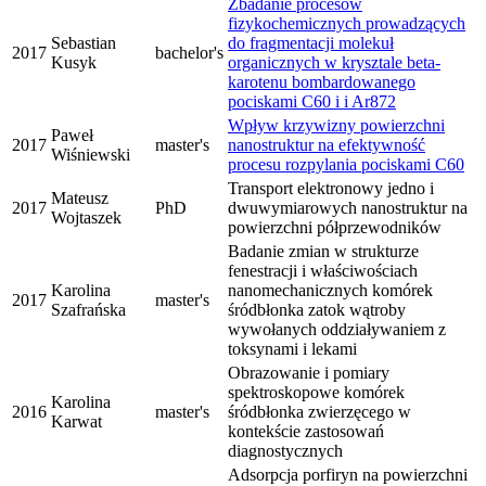
Zbadanie procesów
fizykochemicznych prowadzących
Sebastian
do fragmentacji molekuł
2017
bachelor's
Kusyk
organicznych w krysztale beta-
karotenu bombardowanego
pociskami C60 i i Ar872
Wpływ krzywizny powierzchni
Paweł
2017
master's
nanostruktur na efektywność
Wiśniewski
procesu rozpylania pociskami C60
Transport elektronowy jedno i
Mateusz
2017
PhD
dwuwymiarowych nanostruktur na
Wojtaszek
powierzchni półprzewodników
Badanie zmian w strukturze
fenestracji i właściwościach
Karolina
nanomechanicznych komórek
2017
master's
Szafrańska
śródbłonka zatok wątroby
wywołanych oddziaływaniem z
toksynami i lekami
Obrazowanie i pomiary
spektroskopowe komórek
Karolina
2016
master's
śródbłonka zwierzęcego w
Karwat
kontekście zastosowań
diagnostycznych
Adsorpcja porfiryn na powierzchni