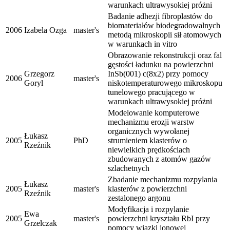
warunkach ultrawysokiej próżni
Badanie adhezji fibroplastów do
biomateriałów biodegradowalnych
2006
Izabela Ozga
master's
metodą mikroskopii sił atomowych
w warunkach in vitro
Obrazowanie rekonstrukcji oraz fal
gęstości ładunku na powierzchni
Grzegorz
InSb(001) c(8x2) przy pomocy
2006
master's
Goryl
niskotemperaturowego mikroskopu
tunelowego pracującego w
warunkach ultrawysokiej próżni
Modelowanie komputerowe
mechanizmu erozji warstw
organicznych wywołanej
Łukasz
2005
PhD
strumieniem klasterów o
Rzeźnik
niewielkich prędkościach
zbudowanych z atomów gazów
szlachetnych
Zbadanie mechanizmu rozpylania
Łukasz
2005
master's
klasterów z powierzchni
Rzeźnik
zestalonego argonu
Modyfikacja i rozpylanie
Ewa
2005
master's
powierzchni kryształu RbI przy
Grzelczak
pomocy wiązki jonowej