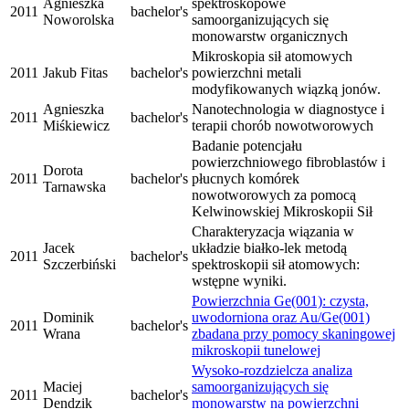
Agnieszka
spektroskopowe
2011
bachelor's
Noworolska
samoorganizujących się
monowarstw organicznych
Mikroskopia sił atomowych
2011
Jakub Fitas
bachelor's
powierzchni metali
modyfikowanych wiązką jonów.
Agnieszka
Nanotechnologia w diagnostyce i
2011
bachelor's
Miśkiewicz
terapii chorób nowotworowych
Badanie potencjału
powierzchniowego fibroblastów i
Dorota
2011
bachelor's
płucnych komórek
Tarnawska
nowotworowych za pomocą
Kelwinowskiej Mikroskopii Sił
Charakteryzacja wiązania w
Jacek
układzie białko-lek metodą
2011
bachelor's
Szczerbiński
spektroskopii sił atomowych:
wstępne wyniki.
Powierzchnia Ge(001): czysta,
Dominik
uwodorniona oraz Au/Ge(001)
2011
bachelor's
Wrana
zbadana przy pomocy skaningowej
mikroskopii tunelowej
Wysoko-rozdzielcza analiza
Maciej
samoorganizujących się
2011
bachelor's
Dendzik
monowarstw na powierzchni