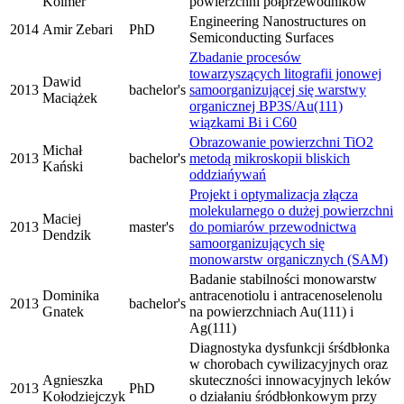
Kolmer
powierzchni półprzewodników
Engineering Nanostructures on
2014
Amir Zebari
PhD
Semiconducting Surfaces
Zbadanie procesów
towarzyszących litografii jonowej
Dawid
2013
bachelor's
samoorganizującej się warstwy
Maciążek
organicznej BP3S/Au(111)
wiązkami Bi i C60
Obrazowanie powierzchni TiO2
Michał
2013
bachelor's
metodą mikroskopii bliskich
Kański
oddziańywań
Projekt i optymalizacja złącza
molekularnego o dużej powierzchni
Maciej
2013
master's
do pomiarów przewodnictwa
Dendzik
samoorganizujących się
monowarstw organicznych (SAM)
Badanie stabilności monowarstw
Dominika
antracenotiolu i antracenoselenolu
2013
bachelor's
Gnatek
na powierzchniach Au(111) i
Ag(111)
Diagnostyka dysfunkcji śrśdbłonka
w chorobach cywilizacyjnych oraz
Agnieszka
skuteczności innowacyjnych leków
2013
PhD
Kołodziejczyk
o działaniu śródbłonkowym przy