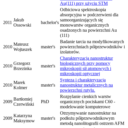
Au(111) przy użyciu STM
Odbiciowa spektroskopia
absorpcyjna w podczerwieni dla
Jakub
samoorganizujących się
2011
bachelor's
Ossowski
monowarstw organicznych
osadzonych na powierzchni Au
(111)
Badanie tarcia na modyfikowanych
Mateusz
2010
master's
powierzchniach półprzewodników i
Wojtaszek
izolatorów.
Charakteryzacja nanostruktur
Grzegorz
biologicznych przy pomocy
2010
master's
Brzezinka
mikroskopii sił atomowych i
mikroskopii optycznej
Synteza i charakteryzacja
Marek
2010
master's
nanostruktur metalicznych na
Kolmer
powierzchni rutylu.
Rozpylanie cienkich warstw
Bartłomiej
2009
PhD
organicznych pociskami C60 -
Czerwiński
modelowanie komputerowe
Otrzymywanie nanostruktur na
Katarzyna
2009
master's
podłożu półprzewodnikowym
Maksymow
metodą nanolitografii ostrzem AFM