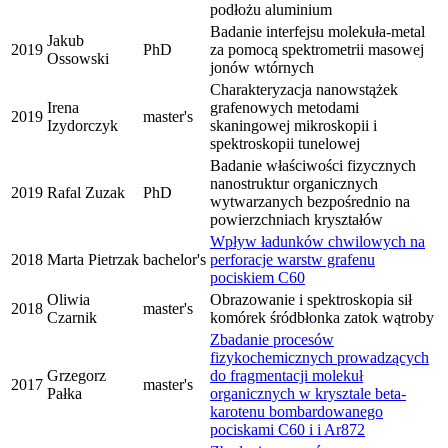
podłożu aluminium
Badanie interfejsu molekuła-metal
Jakub
2019
PhD
za pomocą spektrometrii masowej
Ossowski
jonów wtórnych
Charakteryzacja nanowstążek
Irena
grafenowych metodami
2019
master's
Izydorczyk
skaningowej mikroskopii i
spektroskopii tunelowej
Badanie właściwości fizycznych
nanostruktur organicznych
2019
Rafal Zuzak
PhD
wytwarzanych bezpośrednio na
powierzchniach kryształów
Wpływ ładunków chwilowych na
2018
Marta Pietrzak
bachelor's
perforacje warstw grafenu
pociskiem C60
Oliwia
Obrazowanie i spektroskopia sił
2018
master's
Czarnik
komórek śródbłonka zatok wątroby
Zbadanie procesów
fizykochemicznych prowadzących
Grzegorz
do fragmentacji molekuł
2017
master's
Pałka
organicznych w krysztale beta-
karotenu bombardowanego
pociskami C60 i i Ar872