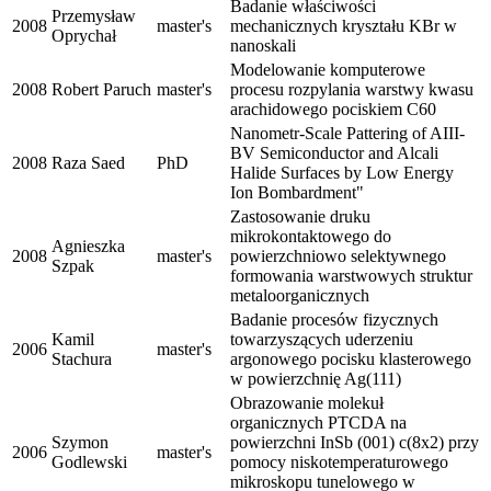
Badanie właściwości
Przemysław
2008
master's
mechanicznych kryształu KBr w
Oprychał
nanoskali
Modelowanie komputerowe
2008
Robert Paruch
master's
procesu rozpylania warstwy kwasu
arachidowego pociskiem C60
Nanometr-Scale Pattering of AIII-
BV Semiconductor and Alcali
2008
Raza Saed
PhD
Halide Surfaces by Low Energy
Ion Bombardment"
Zastosowanie druku
mikrokontaktowego do
Agnieszka
2008
master's
powierzchniowo selektywnego
Szpak
formowania warstwowych struktur
metaloorganicznych
Badanie procesów fizycznych
Kamil
towarzyszących uderzeniu
2006
master's
Stachura
argonowego pocisku klasterowego
w powierzchnię Ag(111)
Obrazowanie molekuł
organicznych PTCDA na
Szymon
powierzchni InSb (001) c(8x2) przy
2006
master's
Godlewski
pomocy niskotemperaturowego
mikroskopu tunelowego w