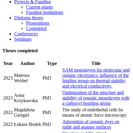
Projects & Funding
Current grants
Funding institutions
Diploma theses
Propositions
Completed
Conferences
Seminars
Theses completed
Year
Author
Type
Title
SAM monolayers for molecular and
Mateusz
organic electronics: influence of the
2023
PhD
Wróbel
binding group on thermal stability
and electrical conductivity.
Optimization of the structure and
Anna
2023
PhD
stability of organic monolayers with
Krzykawska
a carboxyl bonding group
Magdalena
The study of endothelial cells by
2022
PhD
Giergiel
means of atomic force microscopy
Adsorption of organic dyes on
2022
Łukasz Bodek
PhD
rutile and anatase surfaces