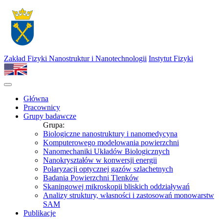
Zakład Fizyki Nanostruktur i Nanotechnologii
Instytut Fizyki
Główna
Pracownicy
Grupy badawcze
Grupa:
Biologiczne nanostruktury i nanomedycyna
Komputerowego modelowania powierzchni
Nanomechaniki Układów Biologicznych
Nanokryształów w konwersji energii
Polaryzacji optycznej gazów szlachetnych
Badania Powierzchni Tlenków
Skaningowej mikroskopii bliskich oddziaływań
Analizy struktury, własności i zastosowań monowarstw
SAM
Publikacje