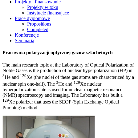
Projekty i finansowanie
Projekty w toku
Instytucje finansujace
Prace dyplomowe
Propositions
Completed
Konferencje
Seminaria
Pracownia polaryzacji optycznej gazów szlachetnych
The main research topic at the Laboratory of Optical Polarization of
Noble Gases is the production of nuclear hyperpolarization (HP) in
3
129
He and
Xe (the nuclei of these gas atoms are characterized by a
3
129
nuclear spin one-half). The
He and
Xe nuclear
hyperpolarization state is used for nuclear magnetic resonance
(NMR) spectroscopy and imaging. The Laboratory has built a
129
Xe polarizer that uses the SEOP (Spin Exchange Optical
Pumping) method.