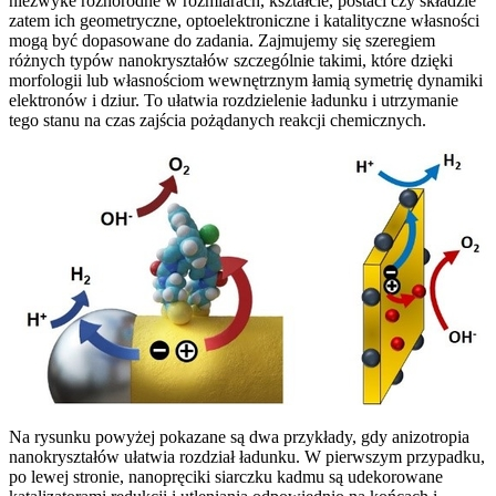
niezwyke różnorodne w rozmiarach, kształcie, postaci czy składzie
zatem ich geometryczne, optoelektroniczne i katalityczne własności
mogą być dopasowane do zadania. Zajmujemy się szeregiem
różnych typów nanokryształów szczególnie takimi, które dzięki
morfologii lub własnościom wewnętrznym łamią symetrię dynamiki
elektronów i dziur. To ułatwia rozdzielenie ładunku i utrzymanie
tego stanu na czas zajścia pożądanych reakcji chemicznych.
Na rysunku powyżej pokazane są dwa przykłady, gdy anizotropia
nanokryształów ułatwia rozdział ładunku. W pierwszym przypadku,
po lewej stronie, nanopręciki siarczku kadmu są udekorowane