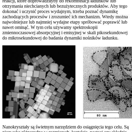
reakcji, które doprowadziłyby do rekombinacji ładunków lub
otrzymania niechcianych lub bezużytecznych produktów. Aby tego
dokonać i uczynić proces wydajnym, trzeba poznać dynamikę
zachodzących procesów i zrozumieć ich mechanizm. Wtedy można
najwolniejsze lub najmniej wydajne etapy spróbować poprawić lub
nawet ominąć. W tym celu używamy spektroskopii
zmiennoczasowej absorpcyjnej i emisyjnej w skali pikosekundowej
do mikrosekundowej do badania dynamiki nośników ładunku.
Nanokryształy są świetnym narzędziem do osiągnięcia tego celu. Są