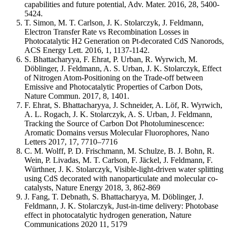
capabilities and future potential, Adv. Mater. 2016, 28, 5400-
5424.
T. Simon, M. T. Carlson, J. K. Stolarczyk, J. Feldmann,
Electron Transfer Rate vs Recombination Losses in
Photocatalytic H2 Generation on Pt-decorated CdS Nanorods,
ACS Energy Lett. 2016, 1, 1137-1142.
S. Bhattacharyya, F. Ehrat, P. Urban, R. Wyrwich, M.
Döblinger, J. Feldmann, A. S. Urban, J. K. Stolarczyk, Effect
of Nitrogen Atom-Positioning on the Trade-off between
Emissive and Photocatalytic Properties of Carbon Dots,
Nature Commun. 2017, 8, 1401.
F. Ehrat, S. Bhattacharyya, J. Schneider, A. Löf, R. Wyrwich,
A. L. Rogach, J. K. Stolarczyk, A. S. Urban, J. Feldmann,
Tracking the Source of Carbon Dot Photoluminescence:
Aromatic Domains versus Molecular Fluorophores, Nano
Letters 2017, 17, 7710–7716
C. M. Wolff, P. D. Frischmann, M. Schulze, B. J. Bohn, R.
Wein, P. Livadas, M. T. Carlson, F. Jäckel, J. Feldmann, F.
Würthner, J. K. Stolarczyk, Visible-light-driven water splitting
using CdS decorated with nanoparticulate and molecular co-
catalysts, Nature Energy 2018, 3, 862-869
J. Fang, T. Debnath, S. Bhattacharyya, M. Döblinger, J.
Feldmann, J. K. Stolarczyk, Just-in-time delivery: Photobase
effect in photocatalytic hydrogen generation, Nature
Communications 2020 11, 5179