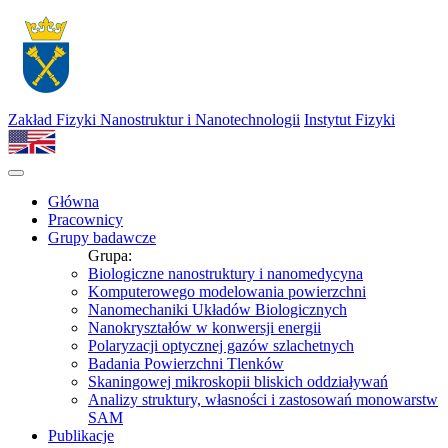
Zakład Fizyki Nanostruktur i Nanotechnologii
Instytut Fizyki
Główna
Pracownicy
Grupy badawcze
Grupa:
Biologiczne nanostruktury i nanomedycyna
Komputerowego modelowania powierzchni
Nanomechaniki Układów Biologicznych
Nanokryształów w konwersji energii
Polaryzacji optycznej gazów szlachetnych
Badania Powierzchni Tlenków
Skaningowej mikroskopii bliskich oddziaływań
Analizy struktury, własności i zastosowań monowarstw
SAM
Publikacje