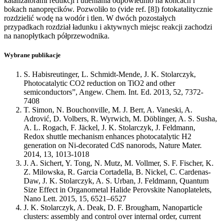
katalizatorami redukcji i utleniania odpowiednio na końcach i
bokach nanopręcików. Pozwoliło to (vide ref. [8]) fotokatalitycznie
rozdzielić wodę na wodór i tlen. W dwóch pozostałych
przypadkach rozdział ładunku i aktywnych miejsc reakcji zachodzi
na nanopłytkach półprzewodnika.
Wybrane publikacje
S. Habisreutinger, L. Schmidt-Mende, J. K. Stolarczyk,
Photocatalytic CO2 reduction on TiO2 and other
semiconductors”, Angew. Chem. Int. Ed. 2013, 52, 7372-
7408
T. Simon, N. Bouchonville, M. J. Berr, A. Vaneski, A.
Adrović, D. Volbers, R. Wyrwich, M. Döblinger, A. S. Susha,
A. L. Rogach, F. Jäckel, J. K. Stolarczyk, J. Feldmann,
Redox shuttle mechanism enhances photocatalytic H2
generation on Ni-decorated CdS nanorods, Nature Mater.
2014, 13, 1013-1018
J. A. Sichert, Y. Tong, N. Mutz, M. Vollmer, S. F. Fischer, K.
Z. Milowska, R. Garcia Cortadella, B. Nickel, C. Cardenas-
Daw, J. K. Stolarczyk, A. S. Urban, J. Feldmann, Quantum
Size Effect in Organometal Halide Perovskite Nanoplatelets,
Nano Lett. 2015, 15, 6521–6527
J. K. Stolarczyk, A. Deak, D. F. Brougham, Nanoparticle
clusters: assembly and control over internal order, current