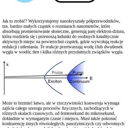
Jak to zrobić? Wykorzystujemy nanokryształy półprzewodników,
tzn. bardzo małych cząstek o rozmiarach nanometrów, które
absorbują promieniowanie słoneczne, generują parę elektron-dziura,
która rozdziela się i przenoszą ładunki do osobnych katalitycznie
aktywnych miejsc na powierzchni cząstek, gdzie wywołują reakcje
redukcji i utleniania. Te reakcje przetwarzają wodę i/lub dwutlenek
węgla w wodór, tlen i kilka różnych przydatnych związków węgla.
Może to brzmieć łatwo, ale w rzeczywistości konwersja wymaga
zajścia całego szeregu procesów fizycznych, zachodzących w
różnych skalach czasowych, od femtosekund do mikrosekund,
dokładnie w wymaganym czasie i miejscu. Musi także pokonać
konkurencję innych równoległych, pasożytniczych czy odwrotnych