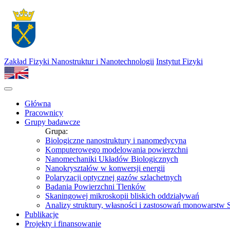
Zakład Fizyki Nanostruktur i Nanotechnologii
Instytut Fizyki
Główna
Pracownicy
Grupy badawcze
Grupa:
Biologiczne nanostruktury i nanomedycyna
Komputerowego modelowania powierzchni
Nanomechaniki Układów Biologicznych
Nanokryształów w konwersji energii
Polaryzacji optycznej gazów szlachetnych
Badania Powierzchni Tlenków
Skaningowej mikroskopii bliskich oddziaływań
Analizy struktury, własności i zastosowań monowarst
Publikacje
Projekty i finansowanie