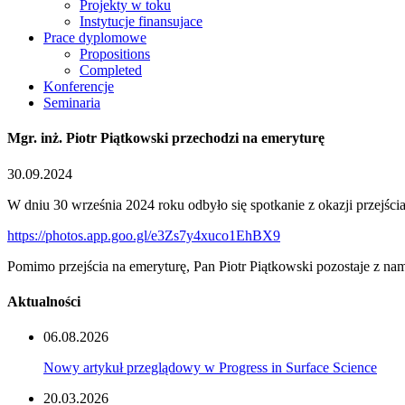
Projekty w toku
Instytucje finansujace
Prace dyplomowe
Propositions
Completed
Konferencje
Seminaria
Mgr. inż. Piotr Piątkowski przechodzi na emeryturę
30.09.2024
W dniu 30 września 2024 roku odbyło się spotkanie z okazji przejścia
https://photos.app.goo.gl/e3Zs7y4xuco1EhBX9
Pomimo przejścia na emeryturę, Pan Piotr Piątkowski pozostaje z nam
Aktualności
06.08.2026
Nowy artykuł przeglądowy w Progress in Surface Science
20.03.2026